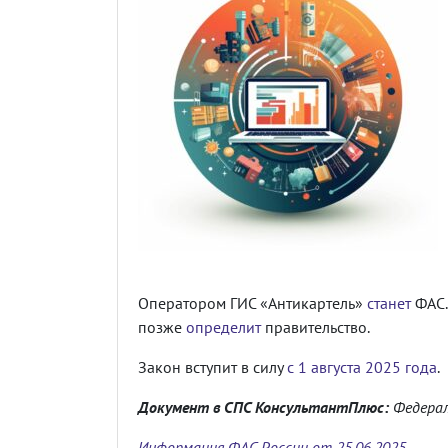
Оператором ГИС «Антикартель»
станет
ФАС.
позже
определит
правительство.
Закон вступит в силу
с 1 августа 2025 года
.
Документ в СПС КонсультантПлюс:
Федерал
Информация ФАС России от 25.06.2025