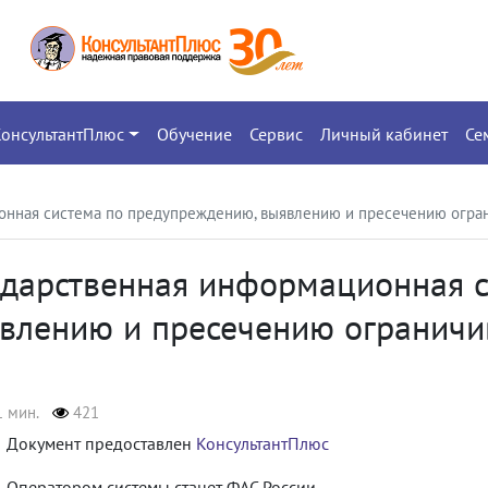
КонсультантПлюс
Обучение
Сервис
Личный кабинет
Се
ционная система по предупреждению, выявлению и пресечению ог
сударственная информационная 
явлению и пресечению огранич
1 мин.
421
Документ предоставлен
КонсультантПлюс
Оператором системы станет ФАС России.