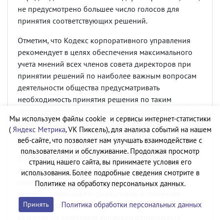
не предусмотрено большее число голосов для
принятия соответствующих решений.
Отметим, что Кодекс корпоративного управления
рекомендует в целях обеспечения максимального
учета мнений всех членов совета директоров при
принятии решений по наиболее важным вопросам
деятельности общества предусматривать
необходимость принятия решения по таким
вопросам квалифицированным большинством — не
Мы используем файлы cookie и сервисы интернет-статистики
менее чем в три четверти голосов — либо
(
Яндекс Метрика
, VK Пиксель), для анализа событий на нашем
большинством голосов всех избранных (не
веб-сайте, что позволяет нам улучшать взаимодействие с
являющихся выбывшими) членов совета директоров
пользователями и обслуживание. Продолжая просмотр
(
п. 169
ККУ). Банк России в
Рекомендациях
по
страниц нашего сайта, вы принимаете условия его
формированию и обеспечению преемственности
использования. Более подробные сведения смотрите в
совета директоров обращает внимание, что роль
Политике на обработку персональных данных.
каждого члена совета директоров, в том числе
Политика обработки персональных данных
Принять
независимого директора, повышается, если
решения по ключевым вопросам деятельности