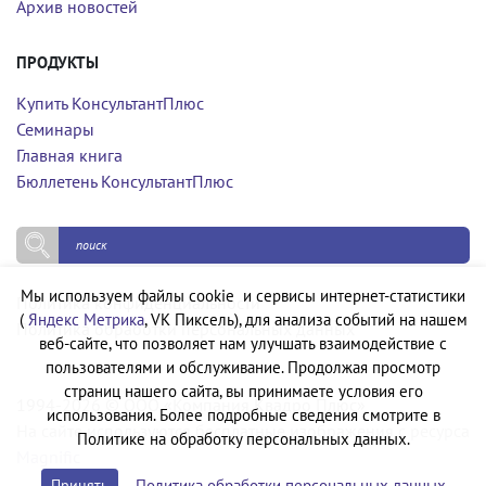
Архив новостей
ПРОДУКТЫ
Купить КонсультантПлюс
Семинары
Главная книга
Бюллетень КонсультантПлюс
Мы используем файлы cookie и сервисы интернет-статистики
Политика конфиденциальности
(
Яндекс Метрика
, VK Пиксель), для анализа событий на нашем
Политика обработки персональных данных
веб-сайте, что позволяет нам улучшать взаимодействие с
пользователями и обслуживание. Продолжая просмотр
страниц нашего сайта, вы принимаете условия его
1994-2026 © ООО «Компания Квадро Плюс»
использования. Более подробные сведения смотрите в
На сайте используются бесплатные изображения с ресурса
Политике на обработку персональных данных.
Magnific
Политика обработки персональных данных
Принять