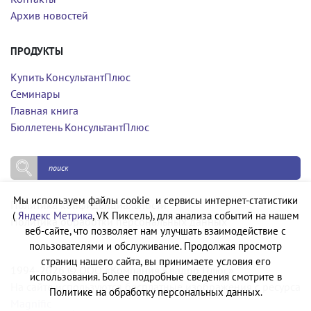
Архив новостей
ПРОДУКТЫ
Купить КонсультантПлюс
Семинары
Главная книга
Бюллетень КонсультантПлюс
Мы используем файлы cookie и сервисы интернет-статистики
Политика конфиденциальности
(
Яндекс Метрика
, VK Пиксель), для анализа событий на нашем
Политика обработки персональных данных
веб-сайте, что позволяет нам улучшать взаимодействие с
пользователями и обслуживание. Продолжая просмотр
страниц нашего сайта, вы принимаете условия его
1994-2026 © ООО «Компания Квадро Плюс»
использования. Более подробные сведения смотрите в
На сайте используются бесплатные изображения с ресурса
Политике на обработку персональных данных.
Magnific