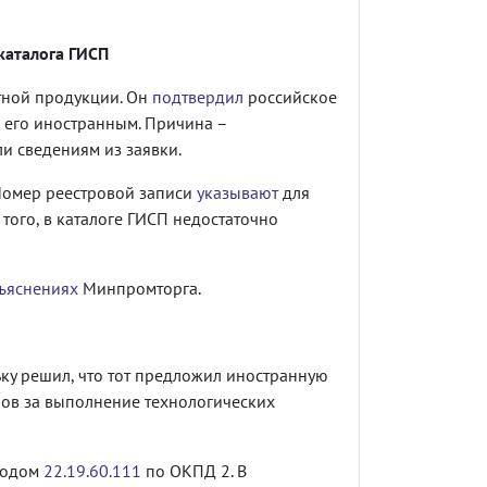
каталога ГИСП
тной продукции. Он
подтвердил
российское
его иностранным. Причина –
и сведениям из заявки.
. Номер реестровой записи
указывают
для
того, в каталоге ГИСП недостаточно
ъяснениях
Минпромторга.
ку решил, что тот предложил иностранную
лов за выполнение технологических
 кодом
22.19.60.111
по ОКПД 2. В