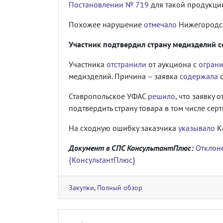
Постановлении № 719
для такой продукции
Похожее нарушение
отмечало
Нижегородс
Участник подтвердил страну медизделий 
Участника
отстранили
от аукциона с
огран
медизделий. Причина – заявка
содержала
с
Ставропольское УФАС
решило
, что заявку
подтвердить страну товара в том числе сер
На сходную ошибку заказчика
указывало
К
Документ в СПС КонсультантПлюс:
Отклон
{КонсультантПлюс}
Закупки
,
Полный обзор