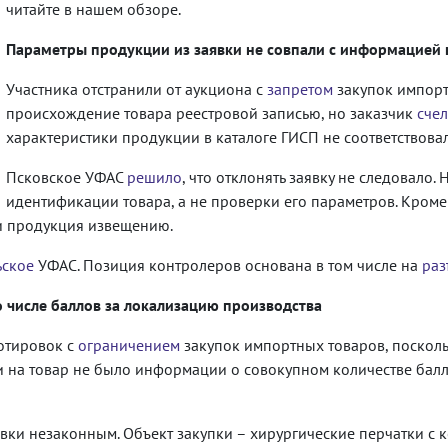
читайте в нашем обзоре.
Параметры продукции из заявки не совпали с информацией 
Участника отстранили от аукциона с
запретом
закупок импор
происхождение товара реестровой записью, но заказчик
счел
характеристики продукции в каталоге ГИСП не соответствовал
Псковское УФАС
решило
, что отклонять заявку не следовало
идентификации товара, а не проверки его параметров. Кроме 
ли продукция извещению.
ьское
УФАС. Позиция контролеров основана в том числе на
раз
о числе баллов за локализацию производства
котировок с
ограничением
закупок импортных товаров, посколь
и на товар не было информации о совокупном количестве бал
вки незаконным. Объект закупки – хирургические перчатки с