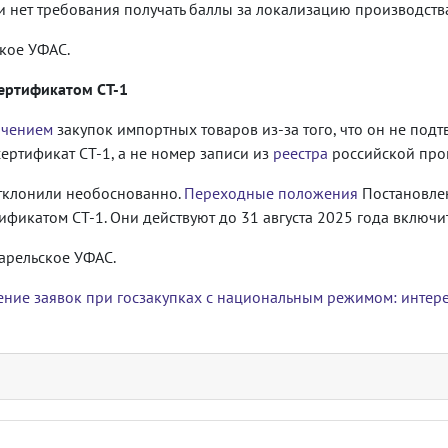
 нет требования получать баллы за локализацию производств
кое УФАС.
сертификатом СТ-1
ичением
закупок импортных товаров из-за того, что он не под
ертификат СТ-1, а не номер записи из
реестра
российской про
 отклонили необоснованно.
Переходные положения
Постановле
тификатом СТ-1. Они действуют до 31 августа 2025 года включи
арельское УФАС.
ение заявок при госзакупках с национальным режимом: интер