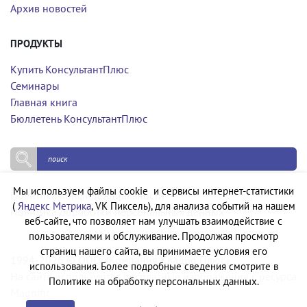
Архив новостей
ПРОДУКТЫ
Купить КонсультантПлюс
Семинары
Главная книга
Бюллетень КонсультантПлюс
Мы используем файлы cookie и сервисы интернет-статистики
Политика конфиденциальности
(
Яндекс Метрика
, VK Пиксель), для анализа событий на нашем
Политика обработки персональных данных
веб-сайте, что позволяет нам улучшать взаимодействие с
пользователями и обслуживание. Продолжая просмотр
страниц нашего сайта, вы принимаете условия его
1994-2026 © ООО «Компания Квадро Плюс»
использования. Более подробные сведения смотрите в
На сайте используются бесплатные изображения с ресурса
Политике на обработку персональных данных.
Magnific