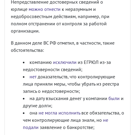
Непредставление достоверных сведений о
юрлице
можно отнести
к неразумным и
недобросовестным действиям, например, при
полном отстранении от контроля за работой
организации.
В данном деле ВС РФ отметил, в частности, такие
обстоятельства:
компанию
исключили
из ЕГРЮЛ из-за
недостоверности сведений;
нет
доказательств, что контролирующие
лица приняли меры, чтобы убрать из реестра
запись о недостоверности;
на дату взыскания денег у компании
были
и
другие долги;
она
не могла исполнить
все обязательства, о
чем контролирующие лица знали, но
не
подали
заявление о банкротстве;