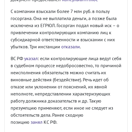
С компании взыскали более 7 млн руб. в пользу
госоргана. Она не выплатила деньги, а позже была
исключена из ЕГРЮЛ. Госорган подал новый иск – о
привлечении контролирующих компанию лиц к
субсидиарной ответственности и взыскании с них
убытков. Три инстанции
отказали
.
ВС РФ
указал
: если контролирующие лица ведут себя
в судебном процессе недобросовестно, то причиной
неисполнения обязательств можно считать их
виновные действия (бездействие). Речь идет об
отказе или уклонении от пояснений, их явной
неполноте, непредставлении характеризующих
работу должника доказательств и др. Такую
презумпцию применяют, если иное не следует из
обстоятельств дела. Ранее сходную
позицию
занял
КС РФ.