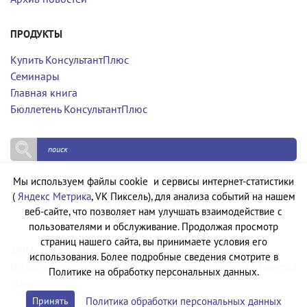
ПРОДУКТЫ
Купить КонсультантПлюс
Семинары
Главная книга
Бюллетень КонсультантПлюс
Мы используем файлы cookie и сервисы интернет-статистики
Политика конфиденциальности
(
Яндекс Метрика
, VK Пиксель), для анализа событий на нашем
Политика обработки персональных данных
веб-сайте, что позволяет нам улучшать взаимодействие с
пользователями и обслуживание. Продолжая просмотр
страниц нашего сайта, вы принимаете условия его
1994-2026 © ООО «Компания Квадро Плюс»
использования. Более подробные сведения смотрите в
На сайте используются бесплатные изображения с ресурса
Политике на обработку персональных данных.
Magnific
Политика обработки персональных данных
Принять