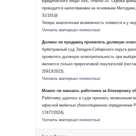
юридического лица» АИС «Налог-3». Оценка фина
проводится налоговиками на основании Методики,
31/181@.
Теперь аналогичная возможность появится и у и
Читать материал полностью
Должен ли продавец проявлять должную осмо
Арбитражный суд Западно-Сибирского округа разо
проявлять должную осмотрительность при выборе
является только прерогативой покупателей (поста
25913/2023).
Читать материал полностью
Можно ли наказать работника за блокировку 
Работнику удалось в суде признать незаконным в
офисной мебелью (Апелляционное определение Рос
17477/2024).
Читать материал полностью