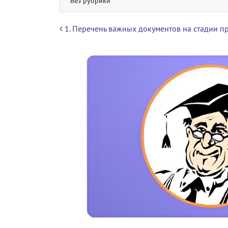
Без рубрики
Навигация по записям
1. Перечень важных документов на стадии п