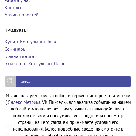
Работа у нас
Контакты
Архив новостей
ПРОДУКТЫ
Купить КонсультантПлюс
Семинары
Главная книга
Бюллетень КонсультантПлюс
Мы используем файлы cookie и сервисы интернет-статистики
Политика конфиденциальности
(
Яндекс Метрика
, VK Пиксель), для анализа событий на нашем
Политика обработки персональных данных
веб-сайте, что позволяет нам улучшать взаимодействие с
пользователями и обслуживание. Продолжая просмотр
страниц нашего сайта, вы принимаете условия его
1994-2026 © ООО «Компания Квадро Плюс»
использования. Более подробные сведения смотрите в
На сайте используются бесплатные изображения с ресурса
Политике на обработку персональных данных.