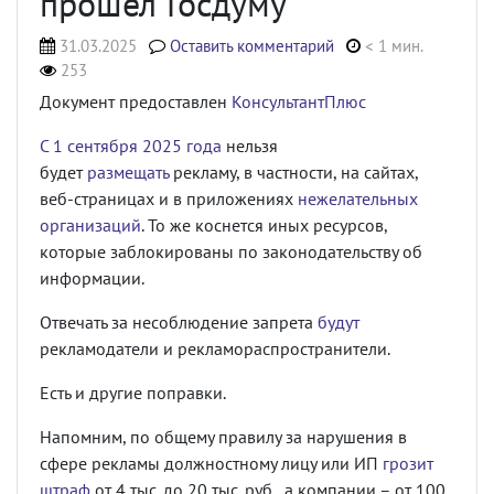
прошел Госдуму
31.03.2025
Оставить комментарий
< 1 мин.
253
Документ предоставлен
КонсультантПлюс
С 1 сентября 2025 года
нельзя
будет
размещать
рекламу, в частности, на сайтах,
веб-страницах и в приложениях
нежелательных
организаций
. То же коснется иных ресурсов,
которые заблокированы по законодательству об
информации.
Отвечать за несоблюдение запрета
будут
рекламодатели и рекламораспространители.
Есть и другие поправки.
Напомним, по общему правилу за нарушения в
сфере рекламы должностному лицу или ИП
грозит
штраф
от 4 тыс. до 20 тыс. руб., а компании – от 100