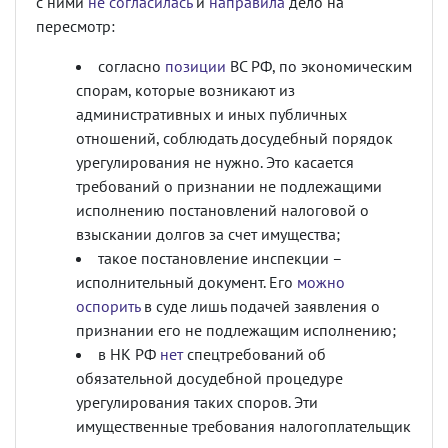
с ними
не согласилась
и
направила
дело на
пересмотр:
согласно
позиции
ВС РФ, по экономическим
спорам, которые возникают из
административных и иных публичных
отношений, соблюдать досудебный порядок
урегулирования не нужно. Это касается
требований о признании не подлежащими
исполнению постановлений налоговой о
взыскании долгов за счет имущества;
такое постановление инспекции –
исполнительный документ. Его
можно
оспорить
в суде лишь подачей заявления о
признании его не подлежащим исполнению;
в НК РФ
нет
спецтребований об
обязательной досудебной процедуре
урегулирования таких споров. Эти
имущественные требования налогоплательщик