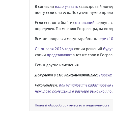
В согласии
надо указать
кадастровый номер 
почту, если она есть. Документ нужно прил
Если есть хотя бы 1 из
оснований
вернуть з
определен. По мнению Росреестра, на возв
Все эти поправки могут заработать
через 1
С 1 января 2026 года
копии решений
будут
копии
представляют
в тот же срок в Росрее
Есть и другие изменения.
Документ в СПС КонсультантПлюс:
Проект 
Рекомендуем:
Как установить кадастровую с
нежилого помещения в размере рыночной по 
Полный обзор
,
Строительство и недвижимость