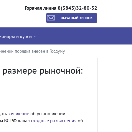
Горячая линия 8(3843)32-80-32
ОБРАТНЫЙ ЗВОНОК
минары и курсы
очнении порядка внесен в Госдуму
в размере рыночной:
дать
заявление
об установлении
ум ВС РФ давал
сходные разъяснения
об