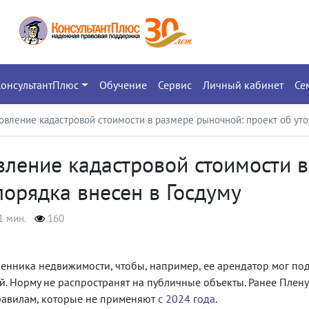
КонсультантПлюс
Обучение
Сервис
Личный кабинет
Се
новление кадастровой стоимости в размере рыночной: проект об ут
овление кадастровой стоимости 
порядка внесен в Госдуму
1 мин.
160
енника недвижимости, чтобы, например, ее арендатор мог по
й. Норму не распространят на публичные объекты. Ранее Плен
равилам, которые не применяют
с 2024 года
.