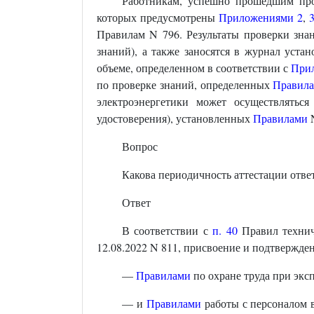
Работникам, успешно прошедшим про
которых предусмотрены
Приложениями 2
,
Правилам N 796. Результаты проверки зна
знаний), а также заносятся в журнал уста
объеме, определенном в соответствии с
При
по проверке знаний, определенных
Правил
электроэнергетики может осуществлятьс
удостоверения), установленных
Правилами
N
Вопрос
Какова периодичность аттестации отве
Ответ
В соответствии с
п. 40
Правил технич
12.08.2022 N 811, присвоение и подтвержде
—
Правилами
по охране труда при экс
— и
Правилами
работы с персоналом в