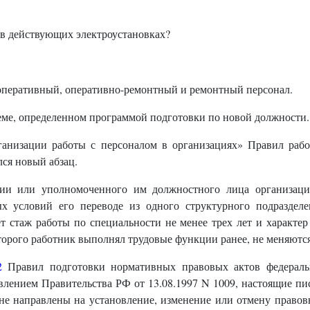
 в действующих электроустановках?
оперативный, оперативно-ремонтный и ремонтный персонал.
еме, определенном программой подготовки по новой должности.
низации работы с персоналом в организациях» Правил работ
ся новый абзац.
ии или уполномоченного им должностного лица организации
 условий его переводе из одного структурного подраздел
т стаж работы по специальности не менее трех лет и характе
торого работник выполнял трудовые функции ранее, не меняются
2
Правил подготовки нормативных правовых актов федераль
овлением Правительства РФ от 13.08.1997 N 1009, настоящие 
е направлены на установление, изменение или отмену правов