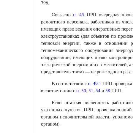
796.
Согласно
п. 45
ПРП очередная провер
ремонтного персонала, работников из числ
имеющих право ведения оперативных перего
электроустановках (для объектов по прои
тепловой энергии, также в отношении ра
тепломеханического оборудования энерго
оборудовании, имеющих право контролиров
электрической энергии и их заместителей, 
представительством) — не реже одного раза 
В соответствии с
п. 49.1
ПРП проверка 
в соответствии с
п. 50
,
51
,
54
и
58
ПРП.
Если штатная численность работнико
указанных пунктов ПРП, проверка знаний
органом исполнительной власти, уполномо
органом).