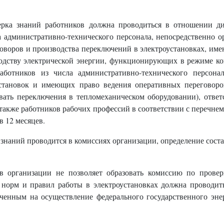
ка знаний работников должна проводиться в отношении дис
а административно-технического персонала, непосредственно 
воров и производства переключений в электроустановках, им
зводству электрической энергии, функционирующих в режиме к
ботников из числа административно-технического персона
установок и имеющих право ведения оперативных переговор
ать переключения в тепломеханическом оборудовании), ответс
а также работников рабочих профессий в соответствии с перечне
в 12 месяцев.
знаний проводится в комиссиях организации, определение сост
в организации не позволяет образовать комиссию по провер
 норм и правил работы в электроустановках должна проводит
ченным на осуществление федерального государственного энер