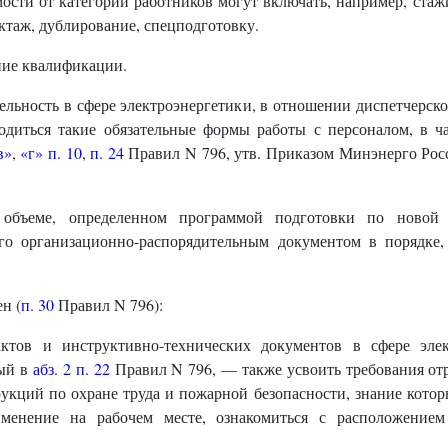
ости от категории работников могут включать, например, ста
ктаж, дублирование, спецподготовку.
ние квалификации.
льность в сфере электроэнергетики, в отношении диспетчерско
диться такие обязательные формы работы с персоналом, в ча
в»
,
«г» п. 10
,
п. 24
Правил N 796, утв. Приказом Минэнерго Росс
объеме, определенном программой подготовки по новой 
ого организационно-распорядительным документом в порядке,
н (
п. 30
Правил N 796):
ктов и инструктивно-технических документов в сфере элек
ный в
абз. 2 п. 22
Правил N 796, — также усвоить требования от
рукций по охране труда и пожарной безопасности, знание котор
именение на рабочем месте, ознакомиться с расположение