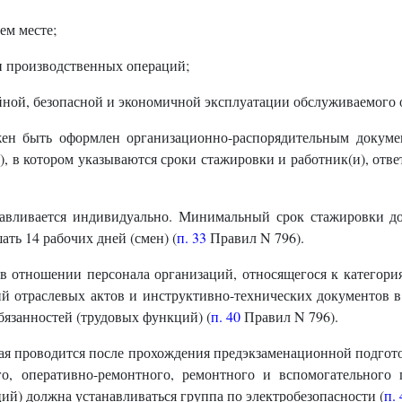
ем месте;
 производственных операций;
йной, безопасной и экономичной эксплуатации обслуживаемого 
жен быть оформлен организационно-распорядительным докум
), в котором указываются сроки стажировки и работник(и), отв
авливается индивидуально. Минимальный срок стажировки до
ть 14 рабочих дней (смен) (
п. 33
Правил N 796).
в отношении персонала организаций, относящегося к категори
ий отраслевых актов и инструктивно-технических документов в
язанностей (трудовых функций) (
п. 40
Правил N 796).
рая проводится после прохождения предэкзаменационной подгот
ого, оперативно-ремонтного, ремонтного и вспомогательног
й) должна устанавливаться группа по электробезопасности (
п. 