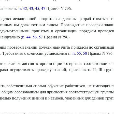
становлены
п. 42
,
43
,
45
,
47
Правил N 796.
экзаменационной подготовки должны разрабатываться и 
ченным им должностным лицом. Прохождение проверки знаний
едусмотренными принятым в организации порядком проведен
ивидуально (
п. 44
,
56
,
57
Правил N 796).
ния проверки знаний должен назначить приказом по организации
. Требования к комиссии установлены п.
п. 55
,
58
Правил N 796.
что, если комиссия в организации создана в соответствии с
аво осуществлять проверку знаний, присваивать II, III гру
ить собственными силами обучение работников, не имеющих п
 общим образованием для присвоения соответствующей группы 
целью получения знаний и навыков, указанных для данной групп