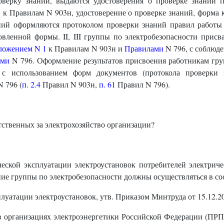
верку знаний, выдаются удостоверения о проверке знаний п
3
к Правилам N 903н, удостоверение о проверке знаний, форма 
ний оформляются протоколом проверки знаний правил работы 
новленной формы. II, III группы по электробезопасности присв
ложением N 1
к Правилам N 903н и
Правилами
N 796, с соблюд
ами
N 796. Оформление результатов присвоения работникам гру
я с использованием форм документов (протокола проверки 
 796 (
п. 2.4
Правил N 903н,
п. 61
Правил N 796).
тственных за электрохозяйство организации?
еской эксплуатации электроустановок потребителей электриче
ние группы по электробезопасности должны осуществляться в соо
плуатации электроустановок, утв. Приказом Минтруда от 15.12.2
 организациях электроэнергетики Российской Федерации (ПРП)