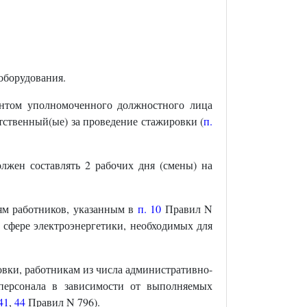
оборудования.
ентом уполномоченного должностного лица
етственный(ые) за проведение стажировки (
п.
лжен составлять 2 рабочих дня (смены) на
ям работников, указанным в
п. 10
Правил N
 сфере электроэнергетики, необходимых для
овки, работникам из числа административно-
о персонала в зависимости от выполняемых
41
,
44
Правил N 796).