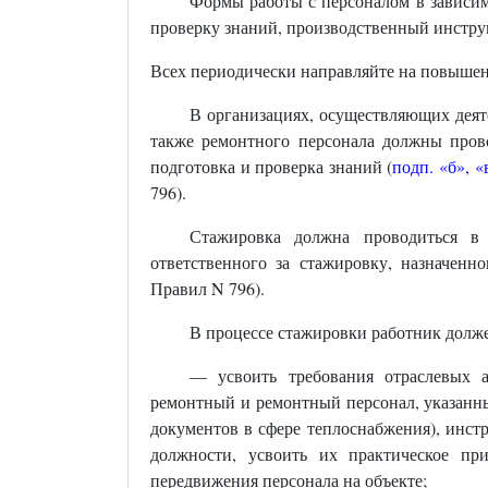
Формы работы с персоналом в зависим
проверку знаний, производственный инстру
Всех периодически направляйте на повыше
В организациях, осуществляющих деяте
также ремонтного персонала должны прово
подготовка и проверка знаний (
подп. «б»,
«
796).
Стажировка должна проводиться в 
ответственного за стажировку, назначенн
Правил N 796).
В процессе стажировки работник долже
— усвоить требования отраслевых а
ремонтный и ремонтный персонал, указан
документов в сфере теплоснабжения), инст
должности, усвоить их практическое пр
передвижения персонала на объекте;