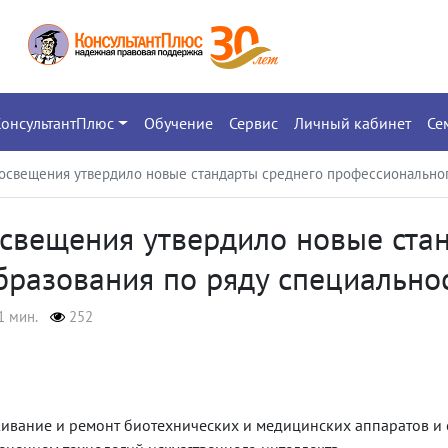
КонсультантПлюс
Обучение
Сервис
Личный кабинет
Се
освещения утвердило новые стандарты среднего профессиональног
свещения утвердило новые стан
бразования по ряду специально
1 мин.
252
живание и ремонт биотехнических и медицинских аппаратов и 