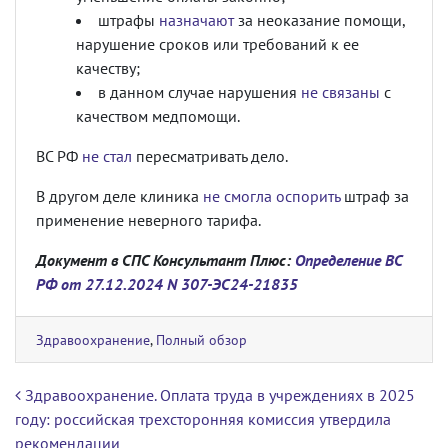
штрафы
назначают
за неоказание помощи,
нарушение сроков или требований к ее
качеству;
в данном случае нарушения
не связаны
с
качеством медпомощи.
ВС РФ
не стал
пересматривать дело.
В другом деле клиника
не смогла оспорить
штраф за
применение неверного тарифа.
Документ в СПС Консультант Плюс:
Определение ВС
РФ от 27.12.2024 N 307-ЭС24-21835
Здравоохранение
,
Полный обзор
Навигация по записям
Здравоохранение. Оплата труда в учреждениях в 2025
году: российская трехсторонняя комиссия утвердила
рекомендации