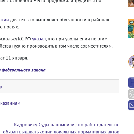
ия с основного места продолжили трудиться по
нтии
для тех, кто выполняет обязанности в районах
стностях.
оскольку КС РФ
указал
, что при увольнении по этим
ства нужно производить в том числе совместителям.
ат 11 января.
 федерального закона
р
оказаниям
Кадровику. Суды напомнили, что работодатель не
обязан выдавать копии локальных нормативных актов