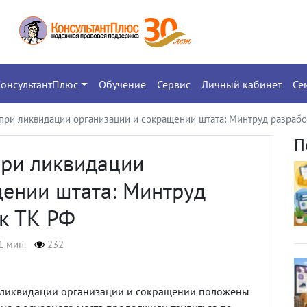
КонсультантПлюс
Обучение
Сервис
Личный кабинет
Се
при ликвидации организации и сокращении штата: Минтруд разрабо
П
при ликвидации
щении штата: Минтруд
 к ТК РФ
1 мин.
232
ликвидации организации и сокращении положены