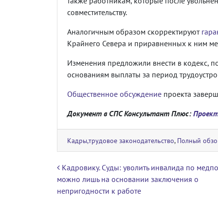
также работникам, которые после увольнен
совместительству.
Аналогичным образом скорректируют
гара
Крайнего Севера и приравненных к ним ме
Изменения предложили внести в кодекс, п
основаниям выплаты за период трудоустрой
Общественное обсуждение
проекта заверш
Документ в СПС Консультант Плюс:
Проект
Кадры,трудовое законодательство
,
Полный обзо
Навигация по записям
Кадровику. Суды: уволить инвалида по медп
можно лишь на основании заключения о
непригодности к работе