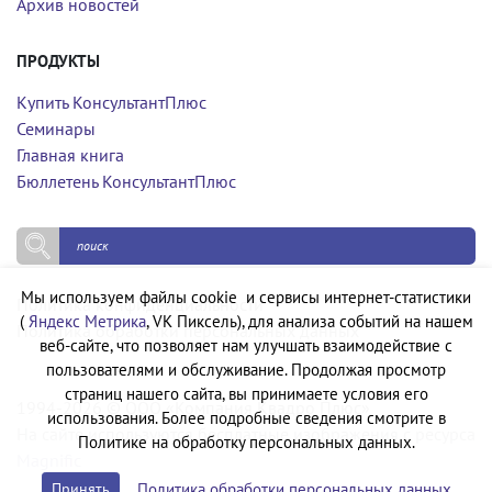
Архив новостей
ПРОДУКТЫ
Купить КонсультантПлюс
Семинары
Главная книга
Бюллетень КонсультантПлюс
Мы используем файлы cookie и сервисы интернет-статистики
Политика конфиденциальности
(
Яндекс Метрика
, VK Пиксель), для анализа событий на нашем
Политика обработки персональных данных
веб-сайте, что позволяет нам улучшать взаимодействие с
пользователями и обслуживание. Продолжая просмотр
страниц нашего сайта, вы принимаете условия его
1994-2026 © ООО «Компания Квадро Плюс»
использования. Более подробные сведения смотрите в
На сайте используются бесплатные изображения с ресурса
Политике на обработку персональных данных.
Magnific
Политика обработки персональных данных
Принять