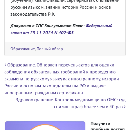
(обучении), квалификации, сертификатах о владении
русским языком, знании истории России и основ
законодательства РФ.
Документ в СПС Консультант Плюс:
Федеральный
закон от 23.11.2024 N 402-ФЗ
Образование
,
Полный обзор
Навигация по записям
Образование. Обновлен перечень актов для оценки
соблюдения обязательных требований к проведению
экзамена по русскому языку как иностранному, истории
России и основам законодательства РФ и выдаче
иностранным гражданам сертификата
Здравоохранение. Контроль медпомощи по ОМС: суд
снизил штраф более чем в 40 раз
Получите
пробный доступ