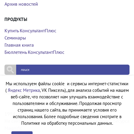
Архив новостей
ПРОДУКТЫ
Купить КонсультантПлюс
Семинары
Главная книга
Бюллетень КонсультантПлюс
Мы используем файлы cookie и сервисы интернет-статистики
Политика конфиденциальности
(
Яндекс Метрика
, VK Пиксель), для анализа событий на нашем
Политика обработки персональных данных
веб-сайте, что позволяет нам улучшать взаимодействие с
пользователями и обслуживание. Продолжая просмотр
страниц нашего сайта, вы принимаете условия его
1994-2026 © ООО «Компания Квадро Плюс»
использования. Более подробные сведения смотрите в
На сайте используются бесплатные изображения с ресурса
Политике на обработку персональных данных.
Magnific