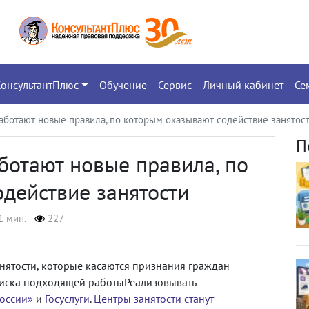
КонсультантПлюс
Обучение
Сервис
Личный кабинет
Се
аботают новые правила, по которым оказывают содействие занятос
П
ботают новые правила, по
действие занятости
1 мин.
227
нятости, которые касаются признания граждан
оиска подходящей работы
Реализовывать
России»
и
Госуслуги
.
Центры занятости
станут