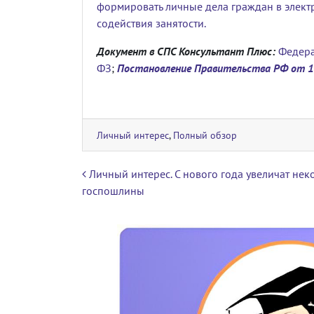
формировать
личные дела граждан в элек
содействия занятости.
Документ в СПС Консультант Плюс:
Федера
ФЗ
;
Постановление Правительства РФ от 1
Личный интерес
,
Полный обзор
Навигация по записям
Личный интерес. С нового года увеличат нек
госпошлины