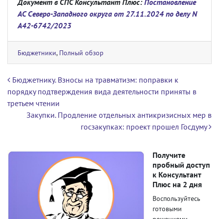
Документ в СПС Консультант Плюс:
Постановление
АС Северо-Западного округа от 27.11.2024 по делу N
А42-6742/2023
Бюджетники
,
Полный обзор
Навигация по записям
Бюджетнику. Взносы на травматизм: поправки к
порядку подтверждения вида деятельности приняты в
третьем чтении
Закупки. Продление отдельных антикризисных мер в
госзакупках: проект прошел Госдуму
Получите
пробный доступ
к Консультант
Плюс на 2 дня
Воспользуйтесь
готовыми
решениями,