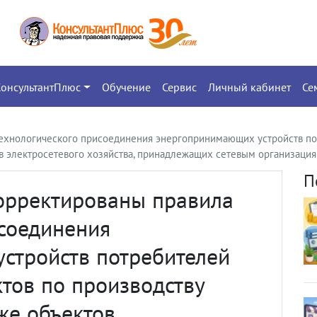
КонсультантПлюс
Обучение
Сервис
Личный кабинет
Се
технологического присоединения энергопринимающих устройств по
ов электросетевого хозяйства, принадлежащих сетевым организация
П
корректированы правила
исоединения
стройств потребителей
ктов по производству
кже объектов