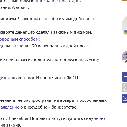
нительный документ
не ранее года
с даты
ания. Условия:
 минимум 3 законных способа взаимодействия с
зврате денег. Это сделали заказным письмом,
оворным способом
;
дства в течение 30 календарных дней после
е приставам исполнительного документа. Сумму
дить
документами. Их перечислит ФССП.
зменения не распространят на возврат просроченных
заявление
о внесудебном банкротстве.
т 23 декабря. Поправки могут вступить в силу
через
ия закона.