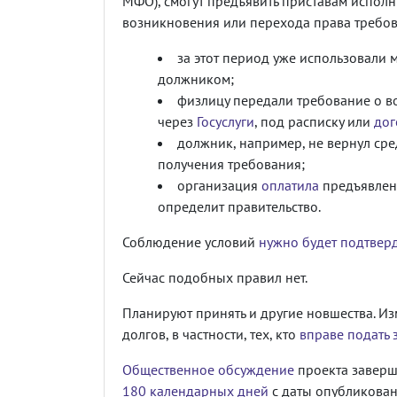
МФО), смогут предъявить приставам испол
возникновения или перехода права требов
за этот период уже использовали
должником;
физлицу передали требование о во
через
Госуслуги
, под расписку или
дог
должник, например, не вернул сре
получения требования;
организация
оплатила
предъявлени
определит правительство.
Соблюдение условий
нужно будет подтвер
Сейчас подобных правил нет.
Планируют принять и другие новшества. И
долгов, в частности, тех, кто
вправе подать 
Общественное обсуждение
проекта заверша
180 календарных дней
с даты опубликован