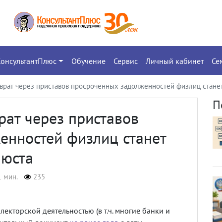
КонсультантПлюс
Обучение
Сервис
Личный кабинет
Се
зврат через приставов просроченных задолженностей физлиц стане
П
рат через приставов
енностей физлиц станет
нюста
1 мин.
235
лекторской деятельностью (в т.ч. многие банки и