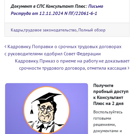
Документ в СПС Консультант Плюс:
Письмо
Роструда от 12.11.2024 N ПГ/22061-6-1
Кадры,трудовое законодательство
,
Полный обзор
Навигация по записям
Кадровику. Поправки о срочных трудовых договорах
с руководителями одобрил Совет Федерации
Кадровику. Приказ о приеме на работу не доказывает
срочности трудового договора, отметила кассация
Получите
пробный доступ
к Консультант
Плюс на 2 дня
Воспользуйтесь
готовыми
решениями,
документами и