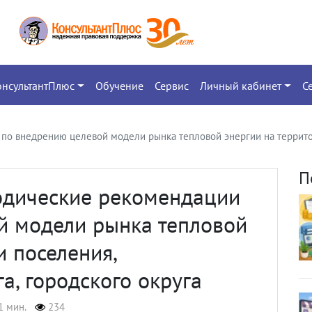
онсультантПлюс
Обучение
Сервис
Личный кабинет
С
о внедрению целевой модели рынка тепловой энергии на территор
П
одические рекомендации
й модели рынка тепловой
и поселения,
а, городского округа
1 мин.
234