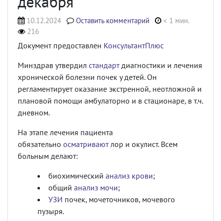
декабря
10.12.2024
Оставить комментарий
< 1 мин.
216
Документ предоставлен
КонсультантПлюс
Минздрав утвердил
стандарт
диагностики и лечения
хронической болезни почек у детей. Он
регламентирует оказание экстренной, неотложной и
плановой помощи амбулаторно и в стационаре, в т.ч.
дневном.
На этапе лечения пациента
обязательно
осматривают
лор и окулист. Всем
больным делают:
биохимический
анализ крови
;
общий
анализ мочи
;
УЗИ
почек, мочеточников, мочевого
пузыря.