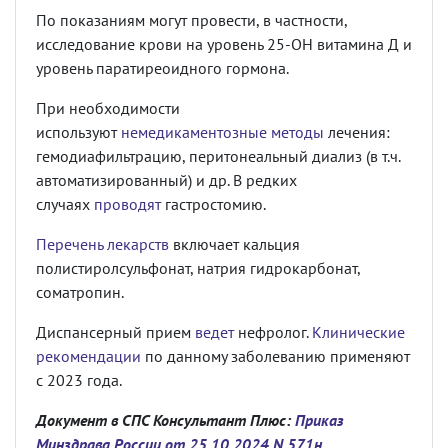
По показаниям могут провести, в частности,
исследование крови на уровень 25-OH витамина Д и
уровень паратиреоидного гормона.
При необходимости
используют
немедикаментозные методы
лечения:
гемодиафильтрацию, перитонеальный диализ (в т.ч.
автоматизированный) и др. В редких
случаях
проводят
гастростомию.
Перечень лекарств
включает кальция
полистиролсульфонат, натрия гидрокарбонат,
соматропин.
Диспансерный прием
ведет
нефролог.
Клинические
рекомендации
по данному заболеванию применяют
с 2023 года.
Документ в СПС Консультант Плюс:
Приказ
Минздрава России от 25.10.2024 N 571н