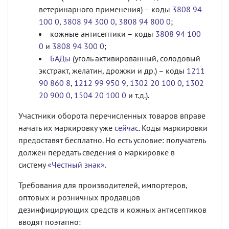
ветеринарного применения) – коды
3808 94
100 0
,
3808 94 300 0
,
3808 94 800 0
;
кожные антисептики – коды
3808 94 100
0
и
3808 94 300 0
;
БАДы
(уголь активированный, солодовый
экстракт, желатин, дрожжи и др.) – коды
1211
90 860 8
,
1212 99 950 9
,
1302 20 100 0
,
1302
20 900 0
,
1504 20 100 0
и т.д.).
Участники оборота перечисленных товаров вправе
начать их маркировку уже
сейчас
. Коды маркировки
предоставят бесплатно. Но есть условие: получатель
должен передать сведения о маркировке в
систему
«Честный знак»
.
Требования для производителей, импортеров,
оптовых и розничных продавцов
дезинфицирующих средств и кожных антисептиков
вводят поэтапно: