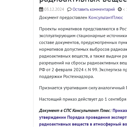
03.12.2024
Оставить комментарий
< 
Документ предоставлен
КонсультантПлюс
Проекты нормативов представляются в Рос
эксплуатирующим стационарные источники
составе документов, предусмотренных пун
нормативов допустимых выбросов радиоак
радиоактивных веществ, а также выдачи р
разрешений на сбросы радиоактивных вещ
РФ от 2 февраля 2024 г. N 99. Экспертиза
поддержки Ростехнадзора.
Признается утратившим силу аналогичный П
Настоящий приказ действует до 1 сентября 
Документ в СПС Консультант Плюс:
Приказ
утверждении Порядка проведения экспер
радиоактивных веществ в атмосферный во