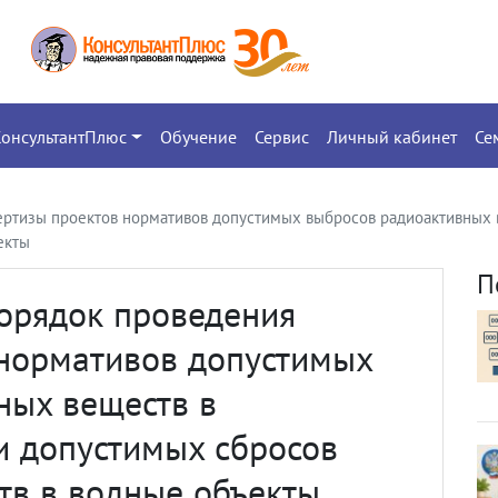
КонсультантПлюс
Обучение
Сервис
Личный кабинет
Се
ертизы проектов нормативов допустимых выбросов радиоактивных
екты
П
порядок проведения
 нормативов допустимых
ных веществ в
и допустимых сбросов
тв в водные объекты