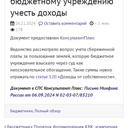
бюджетному учреждению
учесть доходы
26.11.2024
Оставить комментарий
< 1 мин.
178
Документ предоставлен
КонсультантПлюс
Ведомство рассмотрело вопрос учета сбереженной
платы за пользование землей, которую бюджетное
учреждение взыскало через суд как
неосновательное обогащение. Такие суммы нужно
отражать по
статье 120
«Доходы от собственности».
Документ в СПС Консультант Плюс:
Письмо Минфина
России от 06.09.2024 N 02-05-07/85210
Бюджетники
,
Полный обзор
Навигация по записям
Бюджетнику. Порядок формирования КБК: изменения