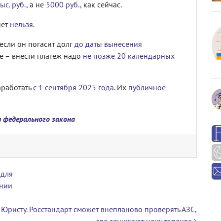
ыс. руб.
, а не
5000 руб.
, как сейчас.
нет
нельзя
.
если он погасит долг
до даты вынесения
ое – внести платеж надо
не позже 20 календарных
аработать
с 1 сентября 2025 года
. Их
публичное
 федерального закона
 для
ении
Юристу. Росстандарт сможет внепланово проверять АЗС,
где занижают цену топлива