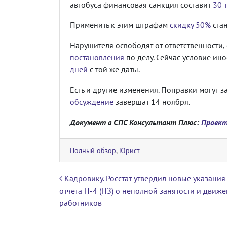
автобуса финансовая санкция составит
30 т
Применить к этим штрафам
скидку 50%
ста
Нарушителя освободят от ответственности, 
постановления
по делу. Сейчас условие ин
дней
с той же даты.
Есть и другие изменения. Поправки могут з
обсуждение
завершат 14 ноября.
Документ в СПС Консультант Плюс:
Проект
Полный обзор
,
Юрист
Навигация по записям
Кадровику. Росстат утвердил новые указания
отчета П-4 (НЗ) о неполной занятости и движ
работников