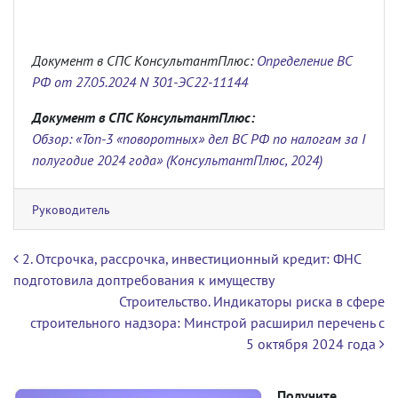
Документ в СПС КонсультантПлюс:
Определение ВС
РФ от 27.05.2024 N 301-ЭС22-11144
Документ в СПС КонсультантПлюс:
Обзор: «Топ-3 «поворотных» дел ВС РФ по налогам за I
полугодие 2024 года» (КонсультантПлюс, 2024)
Руководитель
Навигация по записям
2. Отсрочка, рассрочка, инвестиционный кредит: ФНС
подготовила доптребования к имуществу
Строительство. Индикаторы риска в сфере
строительного надзора: Минстрой расширил перечень с
5 октября 2024 года
Получите