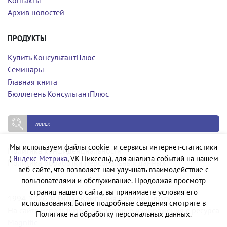
Контакты
Архив новостей
ПРОДУКТЫ
Купить КонсультантПлюс
Семинары
Главная книга
Бюллетень КонсультантПлюс
Мы используем файлы cookie и сервисы интернет-статистики
Политика конфиденциальности
(
Яндекс Метрика
, VK Пиксель), для анализа событий на нашем
Политика обработки персональных данных
веб-сайте, что позволяет нам улучшать взаимодействие с
пользователями и обслуживание. Продолжая просмотр
страниц нашего сайта, вы принимаете условия его
1994-2026 © ООО «Компания Квадро Плюс»
использования. Более подробные сведения смотрите в
На сайте используются бесплатные изображения с ресурса
Политике на обработку персональных данных.
Magnific