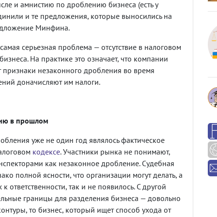
исле и амнистию по дроблению бизнеса (есть у
динили и те предложения, которые выносились на
едложение Минфина.
й, самая серьезная проблема — отсутствие в налоговом
изнеса. На практике это означает, что компании
т признаки незаконного дробления во время
дений доначисляют им налоги.
нию в прошлом
бления уже не один год являлось фактическое
Налоговом
кодексе
. Участники рынка не понимают,
инспекторами как незаконное дробление. Судебная
ко полной ясности, что организации могут делать, а
к ответственности, так и не появилось. С другой
тельные границы для разделения бизнеса — довольно
контуры, то бизнес, который ищет способ ухода от