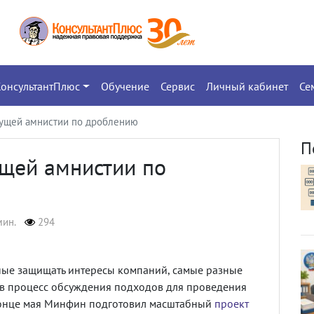
КонсультантПлюс
Обучение
Сервис
Личный кабинет
Се
дущей амнистии по дроблению
П
ущей амнистии по
мин.
294
ные защищать интересы компаний, самые разные
 в процесс обсуждения подходов для проведения
 конце мая Минфин подготовил масштабный
проект