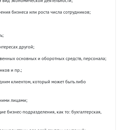
й вид экономической деятельности;
ния бизнеса или роста числа сотрудников;
ь;
нтересах другой;
твенных основных и оборотных средств, персонала;
нков и пр.;
дним клиентом, который может быть либо
ними лицами;
е бизнес-подразделения, как то: бухгалтерская,