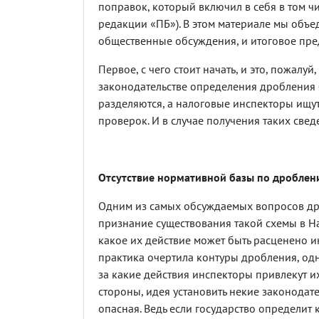
поправок, который включил в себя в том ч
редакции «ПБ»). В этом материале мы объе
общественные обсуждения, и итоговое пр
Первое, с чего стоит начать, и это, пожалу
законодательстве определения дробления б
разделяются, а налоговые инспекторы ищу
проверок. И в случае получения таких све
Отсутствие нормативной базы по дробле
Одним из самых обсуждаемых вопросов дро
признание существования такой схемы в 
какое их действие может быть расценено 
практика очертила контуры дробления, одна
за какие действия инспекторы привлекут их 
стороны, идея установить некие законода
опасная. Ведь если государство определит 