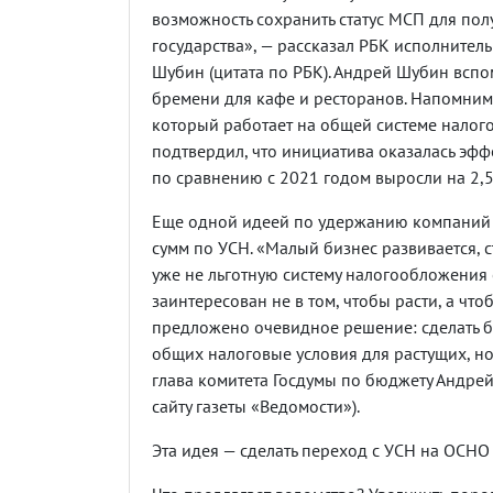
возможность сохранить статус МСП для пол
государства», — рассказал РБК исполните
Шубин (цитата по РБК). Андрей Шубин всп
бремени для кафе и ресторанов. Напомним,
который работает на общей системе налог
подтвердил, что инициатива оказалась эф
по сравнению с 2021 годом выросли на 2,
Еще одной идеей по удержанию компаний 
сумм по УСН. «Малый бизнес развивается, 
уже не льготную систему налогообложения 
заинтересован не в том, чтобы расти, а чт
предложено очевидное решение: сделать б
общих налоговые условия для растущих, н
глава комитета Госдумы по бюджету Андрей
сайту газеты «Ведомости»).
Эта идея — сделать переход с УСН на ОСН