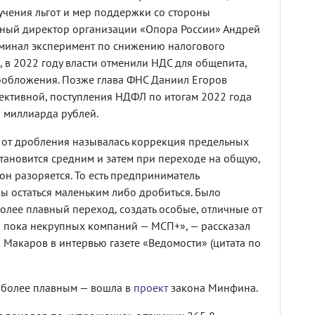
учения льгот и мер поддержки со стороны
льный директор организации «Опора России» Андрей
оминал эксперимент по снижению налогового
 в 2022 году власти отменили НДС для общепита,
ообложения. Позже глава ФНС Даниил Егоров
фективной, поступления НДФЛ по итогам 2022 года
5 миллиарда рублей.
от дробления называлась коррекция предельных
становится средним и затем при переходе на общую,
он разоряется. То есть предприниматель
обы остаться маленьким либо дробиться. Было
олее плавный переход, создать особые, отличные от
о пока некрупных компаний — МСП+», — рассказал
 Макаров в интервью газете «Ведомости» (цитата по
О более плавным — вошла в
проект
закона Минфина.