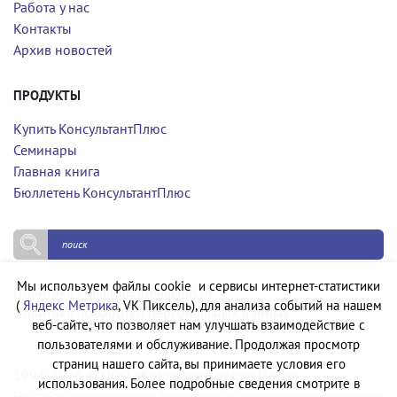
Работа у нас
Контакты
Архив новостей
ПРОДУКТЫ
Купить КонсультантПлюс
Семинары
Главная книга
Бюллетень КонсультантПлюс
Мы используем файлы cookie и сервисы интернет-статистики
Политика конфиденциальности
(
Яндекс Метрика
, VK Пиксель), для анализа событий на нашем
Политика обработки персональных данных
веб-сайте, что позволяет нам улучшать взаимодействие с
пользователями и обслуживание. Продолжая просмотр
страниц нашего сайта, вы принимаете условия его
1994-2026 © ООО «Компания Квадро Плюс»
использования. Более подробные сведения смотрите в
На сайте используются бесплатные изображения с ресурса