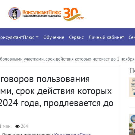
КонсультантПлюс
Обучение
Сервис
Личный кабинет
Се
боловными участками, срок действия которых истекает до 1 ноября 
П
оговоров пользования
и, срок действия которых
2024 года, продлевается до
1 мин.
264
Документ предоставлен
КонсультантПлюс