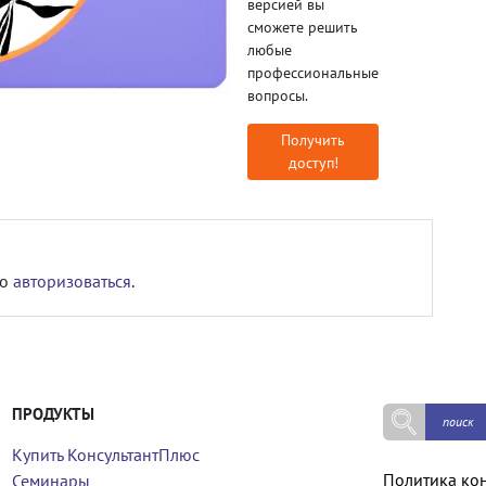
версией вы
сможете решить
любые
профессиональные
вопросы.
Получить
доступ!
мо
авторизоваться
.
ПРОДУКТЫ
Купить КонсультантПлюс
Политика ко
Семинары