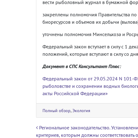
вести рыболовный журнал в бумажной форм
закреплены полномочия Правительства по
биоресурсов и объемов их добычи (вылова
уточнены полномочия Минсельхоза и Роср
Федеральный закон вступает в силу с 1 де
положений, которые вступают в силу со дн
Документ в СПС Консультант Плюс:
Федеральный закон от 29.05.2024 N 101-Ф
рыболовстве и сохранении водных биологи
акты Российской Федерации»
Полный обзор
,
Экология
Навигация по записям
Региональное законодательство. Установлен
критериев, которым должны соответствовать 