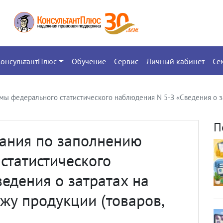
КонсультантПлюс
Обучение
Сервис
Личный кабинет
Се
ы федерального статистического наблюдения N 5-З «Сведения о за
П
ания по заполнению
статистического
едения о затратах на
жу продукции (товаров,