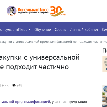
КонсультантПлюс
Обучение
Сервис
Личный кабинет
Се
осзакупки с универсальной предквалификацией не подходит частич
П
закупки с универсальной
е подходит частично
1 мин.
248
рсальной предквалификацией
, участник представил