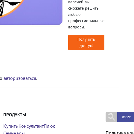
версией вы
сможете решить
любые
профессиональные
вопросы.
Получить
доступ!
мо
авторизоваться
.
ПРОДУКТЫ
Купить КонсультантПлюс
Политика ко
Семинары