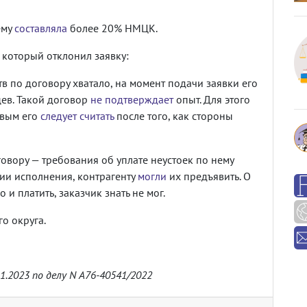
ему
составляла
более 20% НМЦК.
 который отклонил заявку:
в по договору хватало, на момент подачи заявки его
цев. Такой договор
не подтверждает
опыт. Для этого
овым его
следует считать
после того, как стороны
вору — требования об уплате неустоек по нему
дии исполнения, контрагенту
могли
их предъявить. О
 и платить, заказчик знать не мог.
о округа.
1.2023 по делу N А76-40541/2022