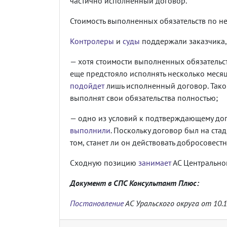
частично исполненный договор.
Стоимость выполненных обязательств по н
Контролеры
и
суды
поддержали заказчика,
— хотя стоимости выполненных обязательст
еще предстояло исполнять несколько меся
подойдет
лишь исполненный договор. Так
выполнят свои обязательства полностью;
— одно из условий к подтверждающему дого
выполнили
. Поскольку договор был на ста
том, станет ли он действовать добросовестно
Сходную позицию
занимает
АС Центральног
Документ в СПС Консультант Плюс:
Постановление
АС Уральского округа от 10.1