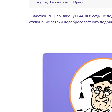
Закупки
,
Полный обзор
,
Юрист
Навигация по записям
Закупки. РНП по Закону N 44-ФЗ: суды не п
отклонение заявки недобросовестного подря