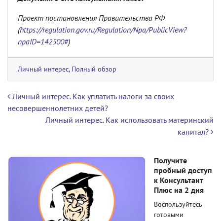
Проект постановления Правительства РФ
(
https://regulation.gov.ru/Regulation/Npa/PublicView?
npaID=142500#
)
Личный интерес
,
Полный обзор
Навигация по записям
Личный интерес. Как уплатить налоги за своих
несовершеннолетних детей?
Личный интерес. Как использовать материнский
капитал?
Получите
пробный доступ
к Консультант
Плюс на 2 дня
Воспользуйтесь
готовыми