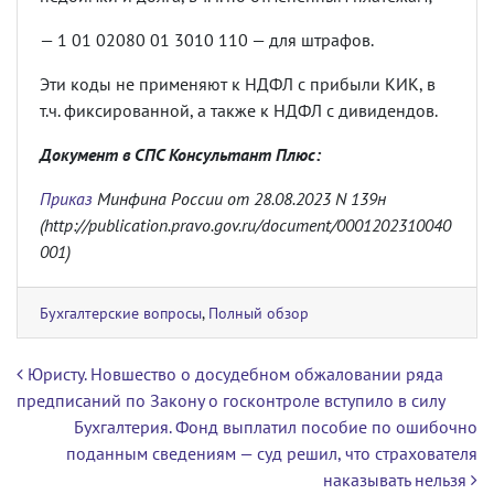
— 1 01 02080 01 3010 110 — для штрафов.
Эти коды не применяют к НДФЛ с прибыли КИК, в
т.ч. фиксированной, а также к НДФЛ с дивидендов.
Документ в СПС Консультант Плюс:
Приказ
Минфина России от 28.08.2023 N 139н
(http://publication.pravo.gov.ru/document/0001202310040
001)
Бухгалтерские вопросы
,
Полный обзор
Навигация по записям
Юристу. Новшество о досудебном обжаловании ряда
предписаний по Закону о госконтроле вступило в силу
Бухгалтерия. Фонд выплатил пособие по ошибочно
поданным сведениям — суд решил, что страхователя
наказывать нельзя