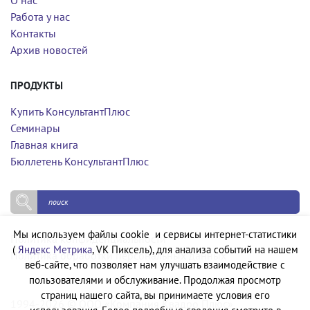
О нас
Работа у нас
Контакты
Архив новостей
ПРОДУКТЫ
Купить КонсультантПлюс
Семинары
Главная книга
Бюллетень КонсультантПлюс
Мы используем файлы cookie и сервисы интернет-статистики
Политика конфиденциальности
(
Яндекс Метрика
, VK Пиксель), для анализа событий на нашем
Политика обработки персональных данных
веб-сайте, что позволяет нам улучшать взаимодействие с
пользователями и обслуживание. Продолжая просмотр
страниц нашего сайта, вы принимаете условия его
1994-2026 © ООО «Компания Квадро Плюс»