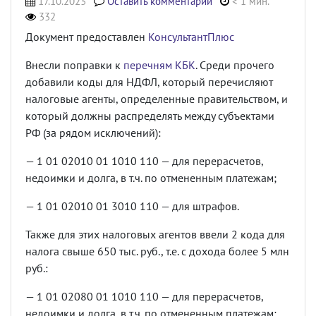
17.10.2023
Оставить комментарий
< 1 мин.
332
Документ предоставлен
КонсультантПлюс
Внесли поправки к
перечням КБК
. Среди прочего
добавили коды для НДФЛ, который перечисляют
налоговые агенты, определенные правительством, и
который должны распределять между субъектами
РФ (за рядом исключений):
— 1 01 02010 01 1010 110 — для перерасчетов,
недоимки и долга, в т.ч. по отмененным платежам;
— 1 01 02010 01 3010 110 — для штрафов.
Также для этих налоговых агентов ввели 2 кода для
налога свыше 650 тыс. руб., т.е. с дохода более 5 млн
руб.:
— 1 01 02080 01 1010 110 — для перерасчетов,
недоимки и долга, в т.ч. по отмененным платежам;