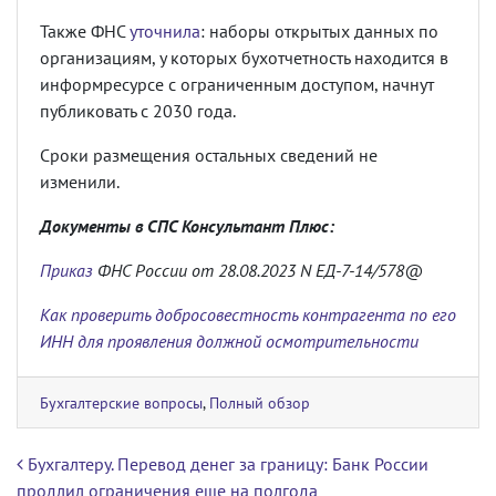
Также ФНС
уточнила
: наборы открытых данных по
организациям, у которых бухотчетность находится в
информресурсе с ограниченным доступом, начнут
публиковать с 2030 года.
Сроки размещения остальных сведений не
изменили.
Документы в СПС Консультант Плюс:
Приказ
ФНС России от 28.08.2023 N ЕД-7-14/578@
Как проверить добросовестность контрагента по его
ИНН для проявления должной осмотрительности
Бухгалтерские вопросы
,
Полный обзор
Навигация по записям
Бухгалтеру. Перевод денег за границу: Банк России
продлил ограничения еще на полгода