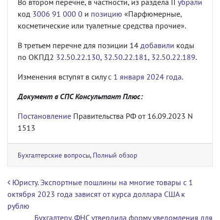
Во втором перечне, в частности, из раздела II
убрали
код
3006 91 000 0
и
позицию
«Парфюмерные,
косметические или туалетные средства прочие».
В третьем перечне для позиции 14
добавили
коды
по ОКПД2
32.50.22.130
,
32.50.22.181
,
32.50.22.189
.
Изменения вступят в силу
с 1 января 2024 года
.
Документ в СПС Консультант Плюс:
Постановление
Правительства РФ от 16.09.2023 N
1513
Бухгалтерские вопросы
,
Полный обзор
Навигация по записям
Юриcту. Экспортные пошлины на многие товары с 1
октября 2023 года зависят от курса доллара США к
рублю
Бухгалтеру. ФНС утвердила форму уведомления для