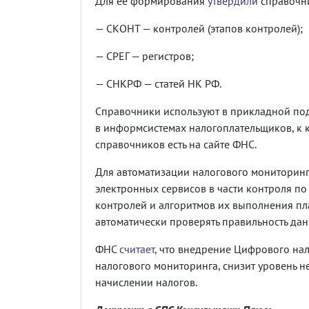
Для ее формирования
утвердили
справочн
— СКОНТ — контролей (этапов контролей);
— CРЕГ — регистров;
— СНКРФ — статей НК РФ.
Справочники используют в прикладной по
в информсистемах налогоплательщиков, к к
справочников есть на сайте ФНС.
Для автоматизации налогового мониторинг
электронных сервисов в части контроля по
контролей и алгоритмов их выполнения пл
автоматически проверять правильность дан
ФНС
считает
, что внедрение Цифрового на
налогового мониторинга, снизит уровень 
начислении налогов.