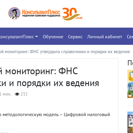
КонсультантПлюс
Обучение
Сервис
Личный кабинет
Се
ый мониторинг: ФНС утвердила справочники и порядки их ведения
П
й мониторинг: ФНС
и и порядки их ведения
1 мин.
232
 методологическую модель — Цифровой налоговый