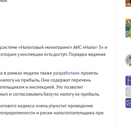
ики:
дсистеме «Налоговый мониторинг» АИС «Налог-3» и
оторым у инспекции есть доступ. Порядки ведения
а в рамках модели также
разработали
проекты
 налогу на прибыль. Они содержат перечень
ательщиком и инспекцией. Это позволит
ных и согласовывать базу по налогу на прибыль.
логового кодекса очень упростит проведение
неопределенности и риски налогоплательщика при