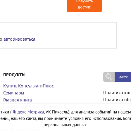
Получить
доступ!
мо
авторизоваться
.
ПРОДУКТЫ
Купить КонсультантПлюс
Политика ко
Семинары
Политика об
Главная книга
Бюллетень КонсультантПлюс
тики (
Яндекс Метрика
, VK Пиксель), для анализа событий на нашем
аниц нашего сайта, вы принимаете условия его использования. Бол
персональных данных.
ия с ресурса
Magnific