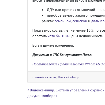
вносить первоначальный взнос в размере 
ДДУ или прочих соглашений — в 
приобретаемого жилого помещени
рамках
семейной
,
сельской
и
дальнев
Пока взнос составляет не менее 15% по вс
оплатить
хотя бы 10%
цены недвижимости.
Есть и другие изменения.
Документ в СПС Консультант Плюс:
Постановление Правительства РФ от 09.09.
Личный интерес
,
Полный обзор
Навигация по записям
Видеосеминар. Система управления охраной 
документооборот