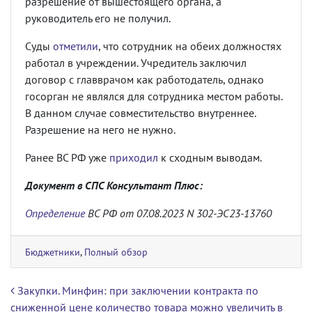
разрешение от вышестоящего органа, а
руководитель его не получил.
Суды
отметили
, что сотрудник на обеих должностях
работал в учреждении. Учредитель заключил
договор с главврачом как работодатель, однако
госорган не являлся для сотрудника местом работы.
В данном случае совместительство внутреннее.
Разрешение на него не нужно.
Ранее ВС РФ уже
приходил
к сходным выводам.
Документ в СПС Консультант Плюс:
Определение
ВС РФ от 07.08.2023 N 302-ЭС23-13760
Бюджетники
,
Полный обзор
Навигация по записям
Закупки. Минфин: при заключении контракта по
сниженной цене количество товара можно увеличить в