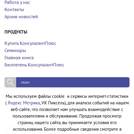
Работа у нас
Контакты
Архив новостей
ПРОДУКТЫ
Купить КонсультантПлюс
Семинары
Главная книга
Бюллетень КонсультантПлюс
Мы используем файлы cookie и сервисы интернет-статистики
Политика конфиденциальности
(
Яндекс Метрика
, VK Пиксель), для анализа событий на нашем
Политика обработки персональных данных
веб-сайте, что позволяет нам улучшать взаимодействие с
пользователями и обслуживание. Продолжая просмотр
страниц нашего сайта, вы принимаете условия его
1994-2026 © ООО «Компания Квадро Плюс»
использования. Более подробные сведения смотрите в
На сайте используются бесплатные изображения с ресурса