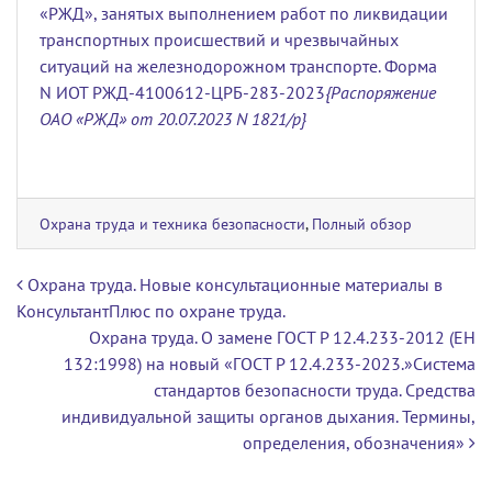
«РЖД», занятых выполнением работ по ликвидации
транспортных происшествий и чрезвычайных
ситуаций на железнодорожном транспорте. Форма
N ИОТ РЖД-4100612-ЦРБ-283-2023
{Распоряжение
ОАО «РЖД» от 20.07.2023 N 1821/р
}
Охрана труда и техника безопасности
,
Полный обзор
Навигация по записям
Охрана труда. Новые консультационные материалы в
КонсультантПлюс по охране труда.
Охрана труда. О замене ГОСТ Р 12.4.233-2012 (ЕН
132:1998) на новый «ГОСТ Р 12.4.233-2023.»Система
стандартов безопасности труда. Средства
индивидуальной защиты органов дыхания. Термины,
определения, обозначения»