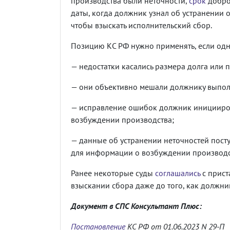
производства были неточности,
срок
добро
даты, когда должник узнал об устранении о
чтобы взыскать исполнительский сбор.
Позицию КС РФ нужно применять, если одн
— недостатки касались размера долга или 
— они объективно мешали должнику выпол
— исправление ошибок должник инициирова
возбуждении производства;
— данные об устранении неточностей пост
для информации о возбуждении производс
Ранее некоторые суды
соглашались
с прист
взыскании сбора даже до того, как должни
Документ в СПС Консультант Плюс:
Постановление
КС РФ от 01.06.2023 N 29-П