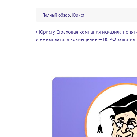
Полный обзор
,
Юрист
Навигация по записям
Юристу. Страховая компания исказила понят
и не выплатила возмещение — ВС РФ защитил 