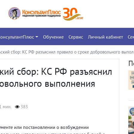
КонсультантПлюс
Обучение
Сервис
Личный кабинет
Се
ский сбор: КС РФ разъяснил правило о сроке добровольного выпо
П
кий сбор: КС РФ разъяснил
ровольного выполнения
1 мин.
383
кументе или постановлении о возбуждении