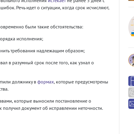
вольного исполнения
истекает
не ранее 5 дней с
шибок. Речь идет о ситуации, когда срок исчисляют,
овременно были такие обстоятельства:
порядка исполнения;
нить требования надлежащим образом;
л в разумный срок после того, как узнал о
упили должнику в
формах
, которые предусмотрены
тва.
авами, которые выносили постановление о
к получил документ об исправлении неточности.