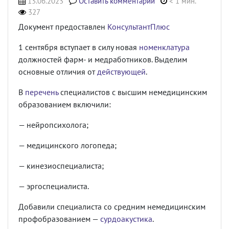
13.06.2023
Оставить комментарий
< 1 мин.
327
Документ предоставлен
КонсультантПлюс
1 сентября вступает в силу новая
номенклатура
должностей фарм- и медработников. Выделим
основные отличия от
действующей
.
В
перечень
специалистов с высшим немедицинским
образованием включили:
— нейропсихолога;
— медицинского логопеда;
— кинезиоспециалиста;
— эргоспециалиста.
Добавили специалиста со средним немедицинским
профобразованием —
сурдоакустика
.