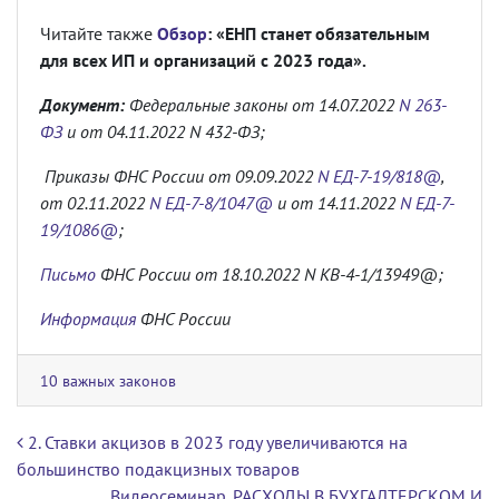
Читайте также
Обзор
: «ЕНП станет обязательным
для всех ИП и организаций с 2023 года».
Документ:
Федеральные законы от 14.07.2022
N 263-
ФЗ
и от 04.11.2022 N 432-ФЗ;
Приказы ФНС России от 09.09.2022
N ЕД-7-19/818@
,
от 02.11.2022
N ЕД-7-8/1047@
и от 14.11.2022
N ЕД-7-
19/1086@
;
Письмо
ФНС России от 18.10.2022 N КВ-4-1/13949@;
Информация
ФНС России
10 важных законов
Навигация по записям
2. Ставки акцизов в 2023 году увеличиваются на
большинство подакцизных товаров
Видеосеминар. РАСХОДЫ В БУХГАЛТЕРСКОМ И