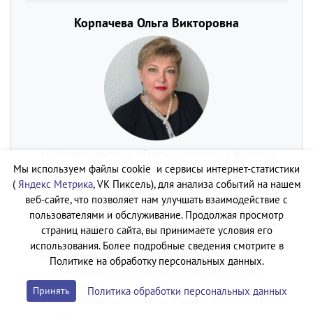
Корпачева Ольга Викторовна
Эксперт-практик в области экономики и финансов,
экономического и финансового анализа, ВЭД
Мы используем файлы cookie и сервисы интернет-статистики
Аттестованный профессиональный бухгалтер ИПБ
(
Яндекс Метрика
, VK Пиксель), для анализа событий на нашем
России
веб-сайте, что позволяет нам улучшать взаимодействие с
Профессиональный финансовый менеджер МСФО
пользователями и обслуживание. Продолжая просмотр
Сертифицированный внутренний аудитор ИВА РФ
страниц нашего сайта, вы принимаете условия его
Профессиональный Налоговый консультант РФ
использования. Более подробные сведения смотрите в
Председатель комитета ВЭД и Таможни
Политике на обработку персональных данных.
Новосибирского областного отделения «Опора
России»
Политика обработки персональных данных
Принять
Член Экспертного Совета по развитию Экспорта в