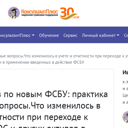
онсультантПлюс
Обучение
Сервис
Личный кабинет
С
ые вопросы.Что изменилось в учете и отчетности при переходе к уч
 в применении введенных в действие ФСБУ
И
к.
и 
в по новым ФСБУ: практика
Це
опросы.Что изменилось в
и 
тности при переходе к
ОС и других активов в