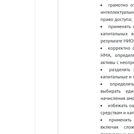
грамотно о
интеллектуаль
право доступа;
применять
капитальных 
результате НИО
корректно 
НМА, определя
активы с неоп
разделять
капитальные и 
определят
выбирать еди
начисления амо
избежать о
средствам и ка
применять
включая сло
прогнозных оц