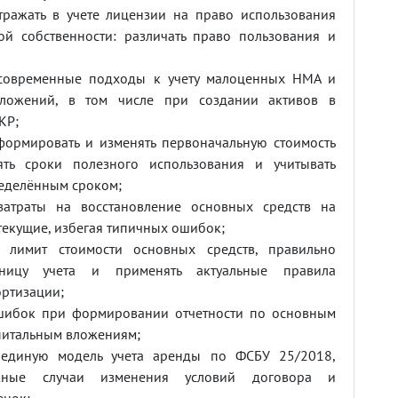
тражать в учете лицензии на право использования
ной собственности: различать право пользования и
 современные подходы к учету малоценных НМА и
вложений, в том числе при создании активов в
КР;
формировать и изменять первоначальную стоимость
ть сроки полезного использования и учитывать
ределённым сроком;
 затраты на восстановление основных средств на
текущие, избегая типичных ошибок;
ь лимит стоимости основных средств, правильно
ницу учета и применять актуальные правила
ртизации;
шибок при формировании отчетности по основным
питальным вложениям;
 единую модель учета аренды по ФСБУ 25/2018,
жные случаи изменения условий договора и
енок;