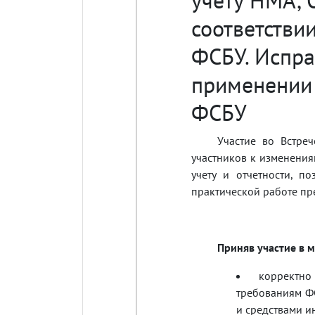
соответстви
ФСБУ. Испр
применении 
ФСБУ
Участие во Встре
участников к изменения
учету и отчетности, п
практической работе пр
Приняв участие в 
корректн
требованиям Ф
и средствами и