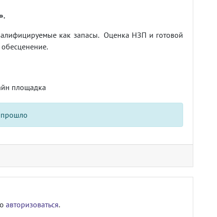
».
квалифицируемые как запасы. Оценка НЗП и готовой
 обесценение.
айн площадка
 прошло
мо
авторизоваться
.