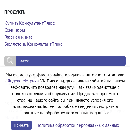
ПРОДУКТЫ
Купить КонсультантПлюс
Семинары
Главная книга
Бюллетень КонсультантПлюс
Мы используем файлы cookie и сервисы интернет-статистики
Политика конфиденциальности
(
Яндекс Метрика
, VK Пиксель), для анализа событий на нашем
Политика обработки персональных данных
веб-сайте, что позволяет нам улучшать взаимодействие с
пользователями и обслуживание. Продолжая просмотр
страниц нашего сайта, вы принимаете условия его
1994-2026 © ООО «Компания Квадро Плюс»
использования. Более подробные сведения смотрите в
На сайте используются бесплатные изображения с ресурса
Политике на обработку персональных данных.
Magnific
Политика обработки персональных данных
Принять