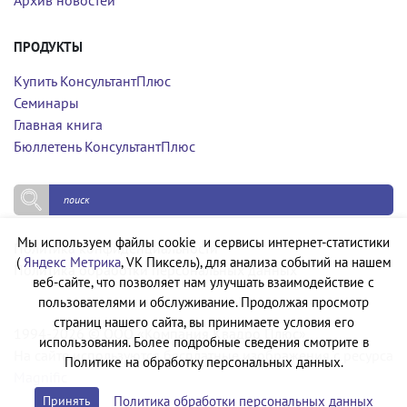
ПРОДУКТЫ
Купить КонсультантПлюс
Семинары
Главная книга
Бюллетень КонсультантПлюс
Мы используем файлы cookie и сервисы интернет-статистики
Политика конфиденциальности
(
Яндекс Метрика
, VK Пиксель), для анализа событий на нашем
Политика обработки персональных данных
веб-сайте, что позволяет нам улучшать взаимодействие с
пользователями и обслуживание. Продолжая просмотр
страниц нашего сайта, вы принимаете условия его
1994-2026 © ООО «Компания Квадро Плюс»
использования. Более подробные сведения смотрите в
На сайте используются бесплатные изображения с ресурса
Политике на обработку персональных данных.
Magnific
Политика обработки персональных данных
Принять